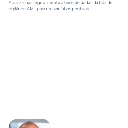
Atualizamos regularmente a base de dados da lista de
vigilância AML para reduzir falsos positivos.
A integridade dos dados de AML (Anti-Money
Laundering, ou Prevenção à Lavagem de
Dinheiro) vai além da mera conformidade; trata-
se de estabelecer uma defesa robusta contra
crimes financeiros, ao mesmo tempo que se
constrói confiança entre as partes interessadas.
Sem dados precisos e em tempo real, as
instituições correm o risco de ficar para trás em
um cenário regulatório em constante mudança.