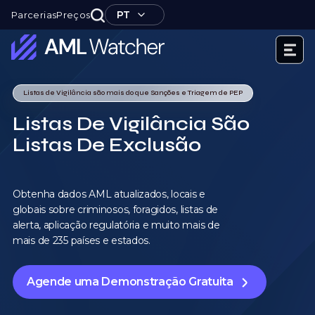
Skip
PT
Parcerias
Preços
to
content
AML
Watcher
Listas de Vigilância são mais do que Sanções e Triagem de PEP
Listas De Vigilância São
Listas De Exclusão
Obtenha dados AML atualizados, locais e
globais sobre criminosos, foragidos, listas de
alerta, aplicação regulatória e muito mais de
mais de 235 países e estados.
Agende uma Demonstração Gratuita