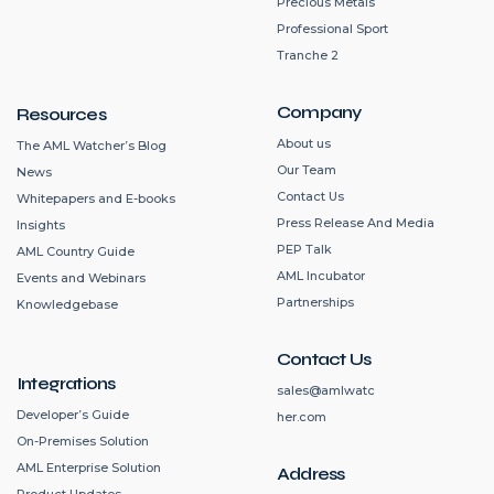
Precious Metals
Professional Sport
Tranche 2
Company
Resources
About us
The AML Watcher’s Blog
Our Team
News
Contact Us
Whitepapers and E-books
Press Release And Media
Insights
PEP Talk
AML Country Guide
AML Incubator
Events and Webinars
Partnerships
Knowledgebase
Contact Us
Integrations
sales@amlwatc
Developer’s Guide
her.com
On-Premises Solution
AML Enterprise Solution
Address