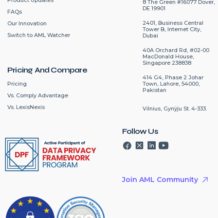
Product Updates
8 The Green #16077 Dover,
DE 19901
FAQs
2401, Business Central
Our Innovation
Tower B, Internet City,
Switch to AML Watcher
Dubai
40A Orchard Rd, #02-00
MacDonald House,
Singapore 238838
Pricing And Compare
414 G4, Phase 2 Johar
Pricing
Town, Lahore, 54000,
Pakistan
Vs. Comply Advantage
Vs. LexisNexis
Vilnius, Gynÿju St. 4-333.
Follow Us
Join AML Community