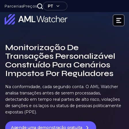
Skip
PT
Parcerias
Preços
to
content
AML
Watcher
Monitorização De
Transações Personalizável
Construído Para Cenários
Impostos Por Reguladores
Na conformidade, cada segundo conta. O AML Watcher
analisa transações antes de serem processadas,
detectando em tempo real partes de alto risco, violações
de sanções e os laços ou status de pessoas politicamente
expostas (PPE).
Agende uma demonstração gratuita