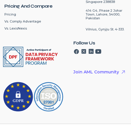
Singapore 238838
Pricing And Compare
414 G4, Phase 2 Johar
Pricing
Town, Lahore, 54000,
Pakistan
Vs. Comply Advantage
Vs. LexisNexis
Vilnius, Gynÿju St. 4-333.
Follow Us
Join AML Community