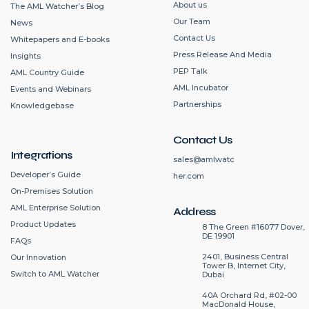
About us
The AML Watcher’s Blog
Our Team
News
Contact Us
Whitepapers and E-books
Press Release And Media
Insights
PEP Talk
AML Country Guide
AML Incubator
Events and Webinars
Partnerships
Knowledgebase
Contact Us
Integrations
sales@amlwatc
Developer’s Guide
her.com
On-Premises Solution
AML Enterprise Solution
Address
Product Updates
8 The Green #16077 Dover,
DE 19901
FAQs
2401, Business Central
Our Innovation
Tower B, Internet City,
Switch to AML Watcher
Dubai
40A Orchard Rd, #02-00
MacDonald House,