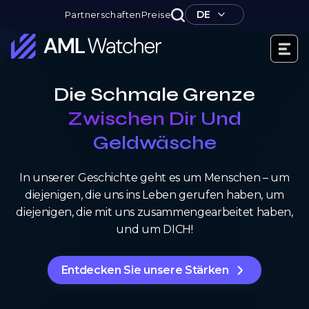
Zum
DE
Partnerschaften
Preise
Inhalt
springen
AML
Watcher
Die Schmale Grenze
Zwischen Dir Und
Geldwäsche
In unserer Geschichte geht es um Menschen – um
diejenigen, die uns ins Leben gerufen haben, um
diejenigen, die mit uns zusammengearbeitet haben,
und um DICH!
Entdecken Sie unsere Stärken