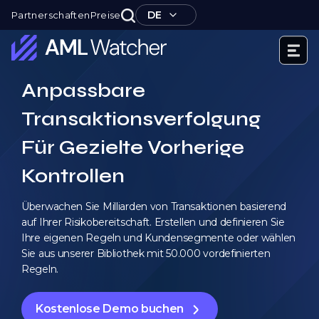
Zum
DE
Partnerschaften
Preise
Inhalt
springen
AML
Anpassbare
Watcher
Transaktionsverfolgung
Für Gezielte Vorherige
Kontrollen
Überwachen Sie Milliarden von Transaktionen basierend
auf Ihrer Risikobereitschaft. Erstellen und definieren Sie
Ihre eigenen Regeln und Kundensegmente oder wählen
Sie aus unserer Bibliothek mit 50.000 vordefinierten
Regeln.
Kostenlose Demo buchen