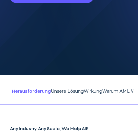
Herausforderung
Unsere Lösung
Wirkung
Warum AML Wa
Any Industry, Any Scale, We Help All!