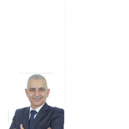
Transaktionsmuster, wie häufige Bareinzahlungen
gefolgt von einer einzigen großen Abhebung, sind
klare Indikatoren für ein erhöhtes Risiko. Das Erkennen
dieser Muster ermöglicht es Finanzinstituten, schnell
zu handeln und bei Bedarf verstärkte Sorgfaltspflichten
anzuwenden.
Sarkis Mazraani
GRC Specialist