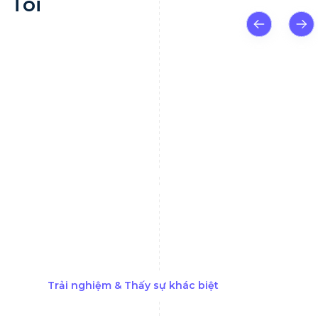
Tôi
Việc điều hướng qua các nguồn tin tức tiêu
cực thường hỗn loạn và quá tải có thể là
một thách thức. Tuy nhiên, khả năng khớp
dữ liệu sinh trắc học độc quyền của AML
Watcher có thể đạt được độ chính xác tuyệt
đối và loại bỏ các kết quả dương tính giả.
Trải nghiệm & Thấy sự khác biệt