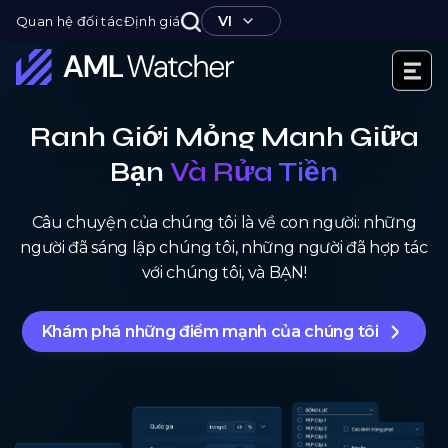
Nhảy
VI
Quan hệ đối tác
Định giá
tới
nội
dung
AML
Watcher
Ranh Giới Mỏng Manh Giữa
Bạn
Và Rửa Tiền
Câu chuyện của chúng tôi là về con người: những
người đã sáng lập chúng tôi, những người đã hợp tác
với chúng tôi, và BẠN!
Khám phá những điểm mạnh của chúng tôi