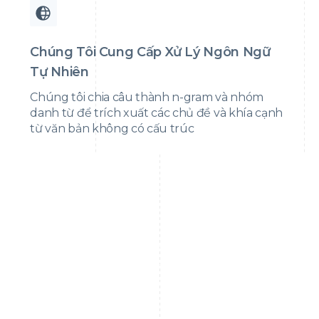
Chúng Tôi Cung Cấp Xử Lý Ngôn Ngữ
Tự Nhiên
Chúng tôi chia câu thành n-gram và nhóm
danh từ để trích xuất các chủ đề và khía cạnh
từ văn bản không có cấu trúc
Việc chỉ dựa vào một nguồn duy nhất như Google để
sàng lọc tin tức tiêu cực là rất nguy hiểm. Chúng ta cần
đào tạo các đội ngũ sử dụng nhiều nguồn tin cậy khác
nhau để đảm bảo thông tin luôn chính xác và đáng tin
cậy.