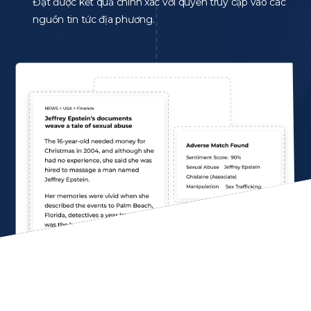
Đạt được kết quả chính xác với quyền truy cập vào các
nguồn tin tức địa phương.