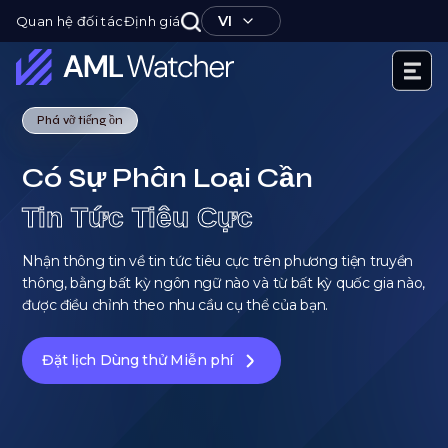
Nhảy
VI
Quan hệ đối tác
Định giá
tới
nội
dung
AML
Watcher
Phá vỡ tiếng ồn
Có Sự Phân Loại Cần
Tin Tức Tiêu Cực
Nhận thông tin về tin tức tiêu cực trên phương tiện truyền
thông, bằng bất kỳ ngôn ngữ nào và từ bất kỳ quốc gia nào,
được điều chỉnh theo nhu cầu cụ thể của bạn.
Đặt lịch Dùng thử Miễn phí