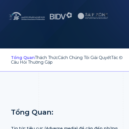
Tổng Quan
Thách Thức
Cách Chúng Tôi Giải Quyết
Tác Độn
Câu Hỏi Thường Gặp
Tổng Quan:
Tin tức tiêu cực (Adverse media) đề cập đến những