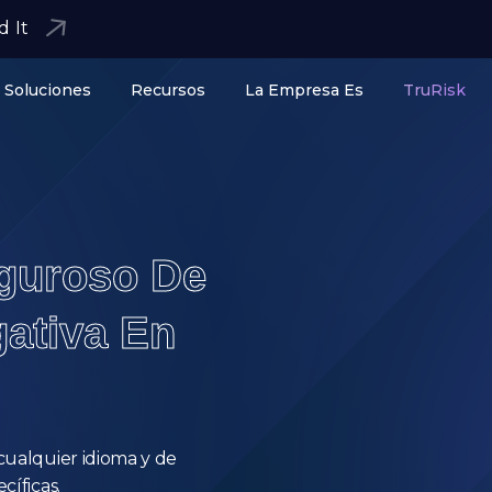
d It
Soluciones
Recursos
La Empresa Es
TruRisk
iguroso De
ativa En
cualquier idioma y de
cíficas.