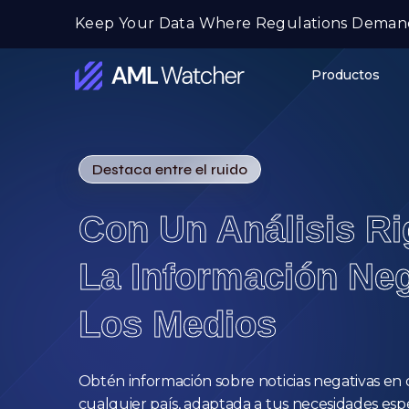
Ir
Keep Your Data Where Regulations Deman
al
contenido
Productos
AML
Watcher
Destaca entre el ruido
Con Un Análisis R
La Información Neg
Los Medios
Obtén información sobre noticias negativas en 
cualquier país, adaptada a tus necesidades espe