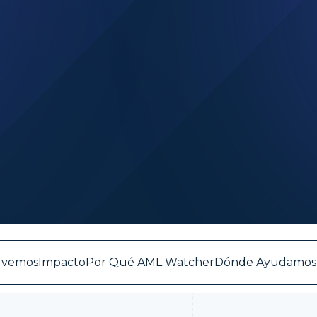
lvemos
Impacto
Por Qué AML Watcher
Dónde Ayudamos