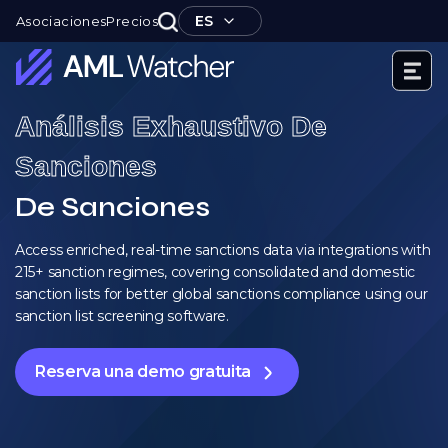
Ir
ES
Asociaciones
Precios
al
contenido
AML
Análisis Exhaustivo De
Watcher
Sanciones
De Sanciones
Access enriched, real-time sanctions data via integrations with
215+ sanction regimes, covering consolidated and domestic
sanction lists for better global sanctions compliance using our
sanction list screening software.
Reserva una demo gratuita