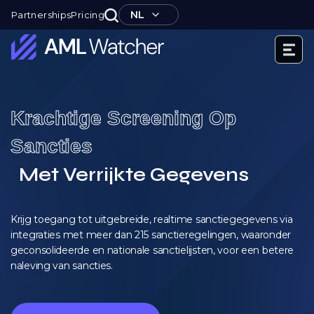
Ga
NL
Partnerships
Pricing
naar
de
inhoud
AML
Watcher
Krachtige Screening Op
Sancties
Met Verrijkte Gegevens
Krijg toegang tot uitgebreide, realtime sanctiegegevens via
integraties met meer dan 215 sanctieregelingen, waaronder
geconsolideerde en nationale sanctielijsten, voor een betere
naleving van sancties.