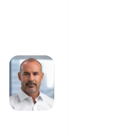
– het zijn strategische instrumenten voor
buitenlands beleid, veiligheid en economische
invloed. Het begrijpen van de complexiteit
ervan is essentieel voor internationale bedrijven
om risico's te beperken en operationele
verstoringen te voorkomen.
Mark Bain