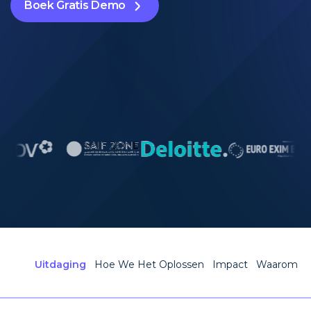
Boek Gratis Demo
Uitdaging
Hoe We Het Oplossen
Impact
Waarom A