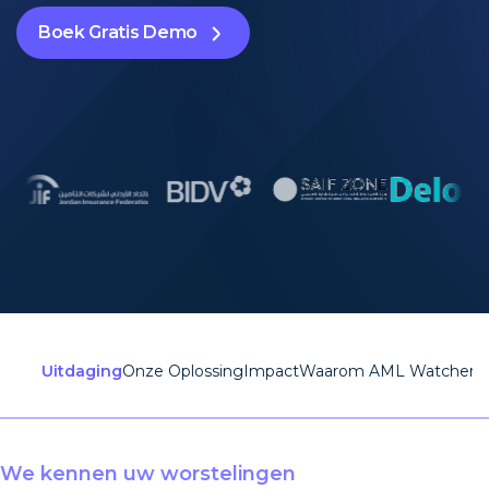
Boek Gratis Demo
Uitdaging
Onze Oplossing
Impact
Waarom AML Watcher
W
We kennen uw worstelingen