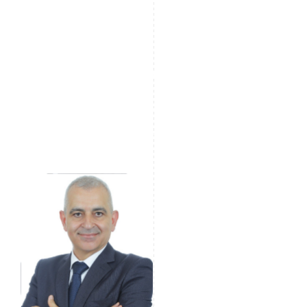
Hoogrisicogebieden omvatten belastingparadijzen en
rechtsgebieden die zijn gemarkeerd door
internationale organisaties zoals de FATF of
corruptieperceptie-indexen. Entiteiten die in deze
gebieden actief zijn, moeten nauwlettend worden
gemonitord.
Sarkis Mazraani
GRC Specialist