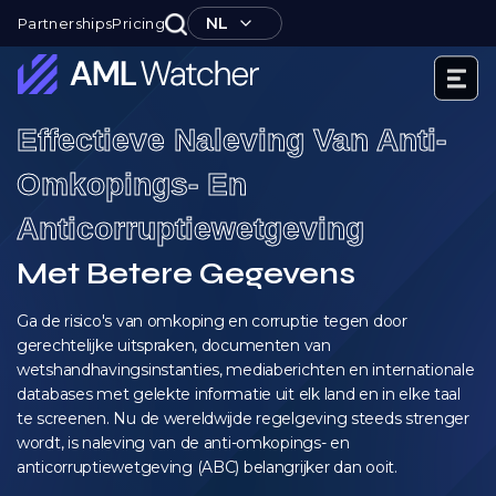
Ga
NL
Partnerships
Pricing
naar
de
inhoud
AML
Effectieve Naleving Van Anti-
Watcher
Omkopings- En
Anticorruptiewetgeving
Met Betere Gegevens
Ga de risico's van omkoping en corruptie tegen door
gerechtelijke uitspraken, documenten van
wetshandhavingsinstanties, mediaberichten en internationale
databases met gelekte informatie uit elk land en in elke taal
te screenen. Nu de wereldwijde regelgeving steeds strenger
wordt, is naleving van de anti-omkopings- en
anticorruptiewetgeving (ABC) belangrijker dan ooit.