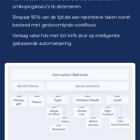
omkopingsrisico's te detecteren.
Bespaar 90% van de tijd die aan repetitieve taken wordt
besteed met gestroomlijnde workflows.
Verlaag valse hits met tot 44% door op intelligentie
gebaseerde automatisering.