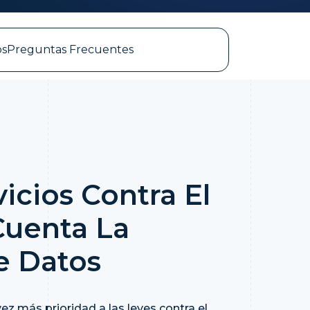
s
Preguntas Frecuentes
icios Contra El
Cuenta La
e Datos
z más prioridad a las leyes contra el