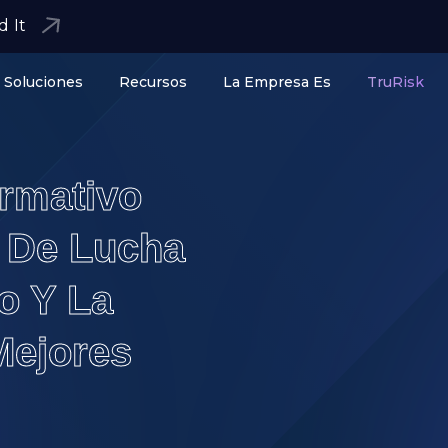
d It
Soluciones
Recursos
La Empresa Es
TruRisk
rmativo
a De Lucha
o Y La
Mejores