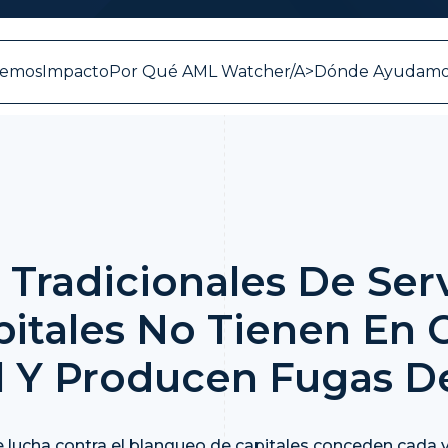
vemos
Impacto
Por Qué AML Watcher/a>
Dónde Ayudamo
Tradicionales De Serv
itales No Tienen En 
l Y Producen Fugas D
lucha contra el blanqueo de capitales conceden cada ve