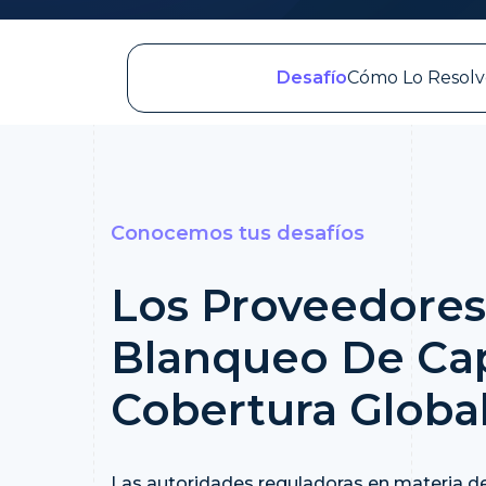
Desafío
Cómo Lo Resol
Conocemos tus desafíos
Los Proveedores 
Blanqueo De Cap
Cobertura Globa
Las autoridades reguladoras en materia de 