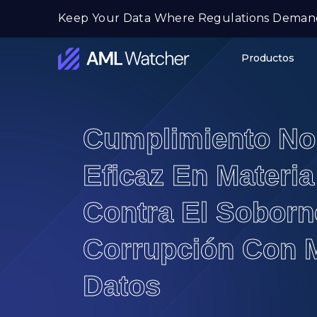
Ir
Keep Your Data Where Regulations Deman
al
contenido
Productos
AML
Watcher
Cumplimiento No
Eficaz En Materi
Contra El Soborn
Corrupción Con 
Datos