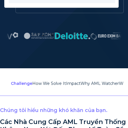
Challenge
How We Solve It
Impact
Why AML Watcher
Whe
Chúng tôi hiểu những khó khăn của bạn.
Các Nhà Cung Cấp AML Truyền Thống