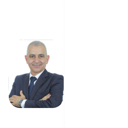
Các khu vực địa lý rủi ro cao bao gồm các thiên đường
thuế và các khu vực tài phán bị các tổ chức quốc tế
như FATF cảnh báo hoặc dựa trên chỉ số nhận thức
tham nhũng. Các thực thể hoạt động tại những khu
vực này phải được giám sát chặt chẽ.
Sarkis Mazraani
Chuyên gia GRC