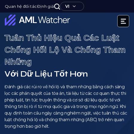
Nhảy
VI
Quan hệ đối tác
Định giá
tới
nội
dung
AML
Tuân Thủ Hiệu Quả Các Luật
Watcher
Chống Hối Lộ Và Chống Tham
Những
Với Dữ Liệu Tốt Hơn
Đánh giá các rủi ro về hối lộ và tham những bằng cách sàng
lọc các phán quyết của tòa án, tài liệu từ các cơ quan thực thi
pháp luật, tin tức truyền thông và cơ sở dữ liệu quốc tế với
thông tin bị rò rỉ từ mọi quốc gia và trong mọi ngôn ngữ. Khi
quy định toàn cầu ngày càng nghiêm ngặt, việc tuân thủ các
luật chống hối lộ và chống tham những (ABC) trở nên quan
trọng hơn bao giờ hết.