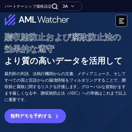
内
JA
パートナーシップ
価格設定
容
を
ス
キ
AML
ッ
贈収賄防止および腐敗防止法の
Watcher
プ
効果的な遵守
より質の高いデータを活用して
裁判所の判決、法執行機関からの文書、メディアニュース、そして
すべての国と言語からの漏洩情報をフィルタリングすることで、贈
収賄と腐敗に関するリスクを評価します。グローバルな規制がます
ます厳しくなる中、贈収賄防止法（ABC）への準拠はこれまで以上
に重要です。
無料デモを予約する