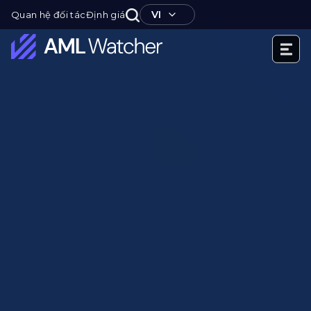
Nhảy
VI
Quan hệ đối tác
Định giá
tới
nội
dung
AML
Watcher