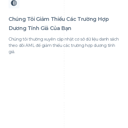
Chúng Tôi Giảm Thiểu Các Trường Hợp
Dương Tính Giả Của Bạn
Chúng tôi thường xuyên cập nhật cơ sở dữ liệu danh sách
theo dõi AML để giảm thiểu các trường hợp dương tính
giả.
Tính toàn vẹn của dữ liệu AML không chỉ đơn
thuần là việc tuân thủ; đó là việc thiết lập một
hàng rào phòng thủ kiên cố chống lại tội phạm
tài chính, đồng thời tạo dựng niềm tin giữa các
bên liên quan. Nếu không có dữ liệu chính xác