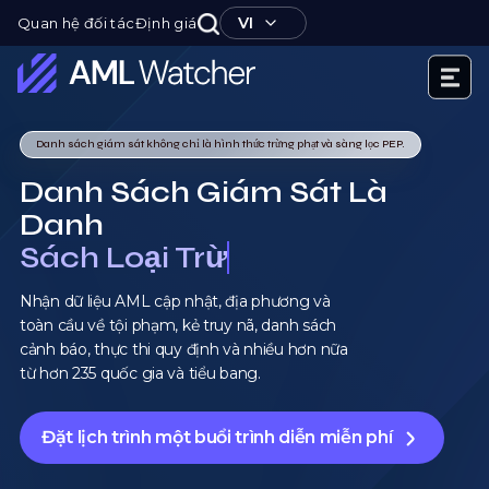
Nhảy
VI
Quan hệ đối tác
Định giá
tới
nội
dung
AML
Watcher
Danh sách giám sát không chỉ là hình thức trừng phạt và sàng lọc PEP.
Danh Sách Giám Sát Là
Danh
Sách Loại Trừ
Nhận dữ liệu AML cập nhật, địa phương và
toàn cầu về tội phạm, kẻ truy nã, danh sách
cảnh báo, thực thi quy định và nhiều hơn nữa
từ hơn 235 quốc gia và tiểu bang.
Đặt lịch trình một buổi trình diễn miễn phí