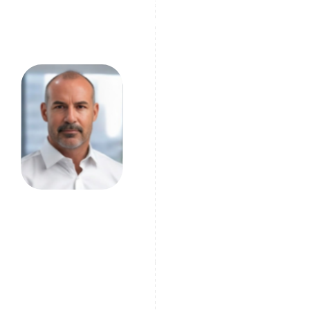
và theo thời gian thực, các tổ chức sẽ đối mặt với
rủi ro bị tụt hậu trong một bối cảnh quy định
luôn thay đổi không ngừng.
Mark Bain
CEO của KYB