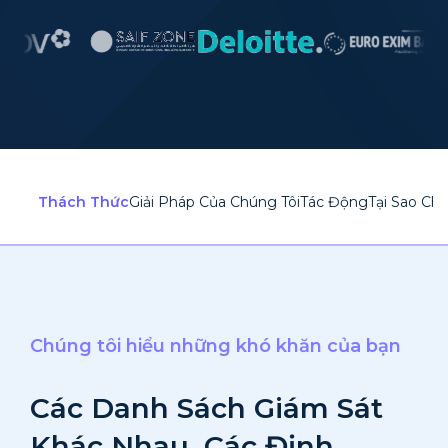
Thách Thức
Giải Pháp Của Chúng Tôi
Tác Động
Tại Sao Ch
Chúng tôi hiểu những khó khăn của bạn
Các Danh Sách Giám Sát
Khác Nhau, Các Định