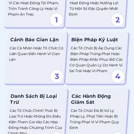
Vì Các Hoạt Động Tội Phạm,
Hoạt Động Hoặc Hưởng Lợi
Trốn Tránh Công Lý Hoặc Vi
Từ Một Số Đặc Quyền Nhất
Phạm Án Treo.
Định
1
2
Cảnh Báo Gian Lận
Biện Pháp Kỷ Luật
Các Cá Nhân Hoặc Tổ Chức Có
Các Tổ Chức Bị Áp Dụng Các
Liên Quan Đến Hành Vi Gian
Biện Pháp Trừng Phạt Hoặc
Lận
Biện Pháp Khắc Phục Bởi Các
Cơ Quan Quản Lý Do Hành Vi
Sai Trái Hoặc Vi Phạm.
3
4
Danh Sách Bị Loại
Các Hành Động
Trừ
Giám Sát
Các Tổ Chức Chính Thức Bị
Các Tổ Chức Đã Bị Xử Lý
Loại Trừ Hoặc Không Đủ Điều
Pháp Lý, Phạt Tiền Hoặc Bị
Kiện Tham Gia Vào Các Hợp
Trừng Phạt Vì Vi Phạm Quy
Đồng Hoặc Chương Trình Của
Định
Chính Phủ