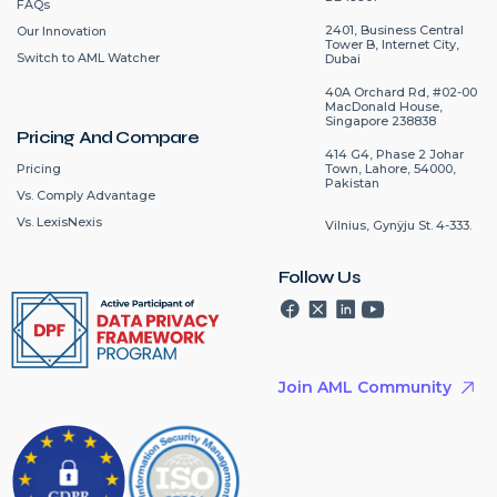
FAQs
2401, Business Central
Our Innovation
Tower B, Internet City,
Switch to AML Watcher
Dubai
40A Orchard Rd, #02-00
MacDonald House,
Singapore 238838
Pricing And Compare
414 G4, Phase 2 Johar
Pricing
Town, Lahore, 54000,
Pakistan
Vs. Comply Advantage
Vs. LexisNexis
Vilnius, Gynÿju St. 4-333.
Follow Us
Join AML Community