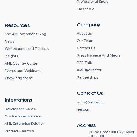
Professional Sport
Tranche 2
Company
Resources
About us
The AML Watcher’s Blog
Our Team
News
Contact Us
Whitepapers and E-books
Press Release And Media
Insights
PEP Talk
AML Country Guide
AML Incubator
Events and Webinars
Partnerships
Knowledgebase
Contact Us
Integrations
sales@amlwatc
Developer’s Guide
her.com
On-Premises Solution
AML Enterprise Solution
Address
Product Updates
8 The Green #16077 Dover,
DE 19901