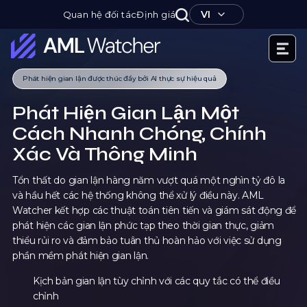
Nhảy
VI
Quan hệ đối tác
Định giá
tới
nội
dung
AML
Phát hiện gian lận được thúc đẩy bởi AI thực sự hiệu quả
Watcher
Phát Hiện Gian Lận Một
Cách Nhanh Chóng, Chính
Xác Và Thông Minh
Tổn thất do gian lận hàng năm vượt quá một nghìn tỷ đô la
và hầu hết các hệ thống không thể xử lý điều này. AML
Watcher kết hợp các thuật toán tiên tiến và giám sát động để
phát hiện các gian lận phức tạp theo thời gian thực, giảm
thiểu rủi ro và đảm bảo tuân thủ hoàn hảo với việc sử dụng
phần mềm phát hiện gian lận.
Kịch bản gian lận tùy chỉnh với các quy tắc có thể điều
chỉnh