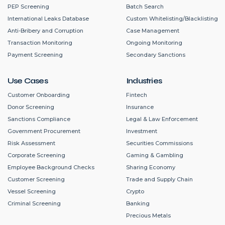
PEP Screening
Batch Search
International Leaks Database
Custom Whitelisting/Blacklisting
Anti-Bribery and Corruption
Case Management
Transaction Monitoring
Ongoing Monitoring
Payment Screening
Secondary Sanctions
Use Cases
Industries
Customer Onboarding
Fintech
Donor Screening
Insurance
Sanctions Compliance
Legal & Law Enforcement
Government Procurement
Investment
Risk Assessment
Securities Commissions
Corporate Screening
Gaming & Gambling
Employee Background Checks
Sharing Economy
Customer Screening
Trade and Supply Chain
Vessel Screening
Crypto
Criminal Screening
Banking
Precious Metals