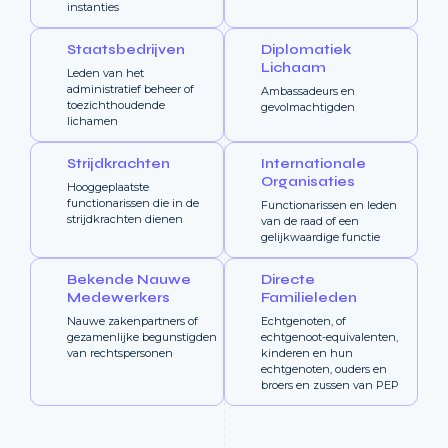
instanties
Staatsbedrijven
Diplomatiek
Lichaam
Leden van het
administratief beheer of
Ambassadeurs en
toezichthoudende
gevolmachtigden
lichamen
Strijdkrachten
Internationale
Organisaties
Hooggeplaatste
functionarissen die in de
Functionarissen en leden
strijdkrachten dienen
van de raad of een
gelijkwaardige functie
Bekende Nauwe
Directe
Medewerkers
Familieleden
Nauwe zakenpartners of
Echtgenoten, of
gezamenlijke begunstigden
echtgenoot-equivalenten,
van rechtspersonen
kinderen en hun
echtgenoten, ouders en
broers en zussen van PEP