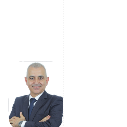
Wanneer iemand wordt aangeduid als een PEP, hangt
de classificatie af van hun immuniteit. Zolang zij
privileges genieten zoals immuniteit bij
controlepunten, blijven zij geclassificeerd als een PEP.
Zodra deze privileges komen te vervallen, is de
classificatie niet langer van toepassing.
Sarkis Mazraani
GRC Specialist