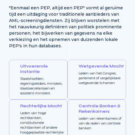
"Eenmaal een PEP, altijd een PEP" vormt al geruime
tijd een uitdaging voor traditionele aanbieders van
AML-screeningdiensten. Zij blijven worstelen met
het nauwkeurig definiëren van politiek prominente
personen, het bijwerken van gegevens na elke
verkiezing en het opnemen van duizenden lokale
PEP's in hun databases.
Uitvoerende
Wetgevende Macht
Instantie
Leden van het Congres,
parlement of vergelijkbare
Staatshoofden,
wetgevende lichamen
regeringsleiders, ministers,
staatssecretarissen en
assistent-ministers
Rechterlijke Macht
Centrale Banken &
Rekenkamers
Leden van hoge
rechtbanken,
Leden van rekenkamers of
constitutionele
van de raden van centrale
rechtbanken of andere
banken
hooggeplaatste rechterlijke