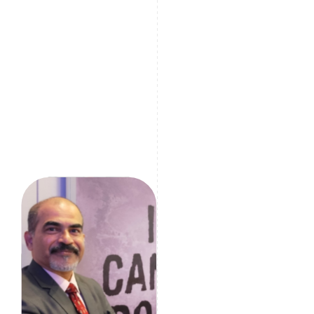
Vertrouwen op één enkele bron zoals Google voor
negatieve media is gevaarlijk. We moeten teams
opleiden om meerdere, geloofwaardige bronnen te
gebruiken om nauwkeurige en betrouwbare informatie
te garanderen.
Girish Mallya
Compliance Coach