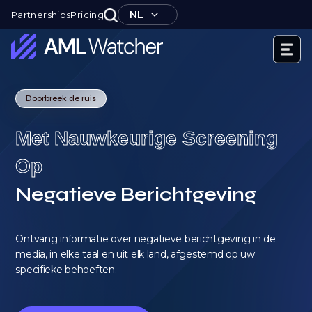
Ga
NL
Partnerships
Pricing
naar
de
inhoud
AML
Watcher
Doorbreek de ruis
Met Nauwkeurige Screening
Op
Negatieve Berichtgeving
Ontvang informatie over negatieve berichtgeving in de
media, in elke taal en uit elk land, afgestemd op uw
specifieke behoeften.