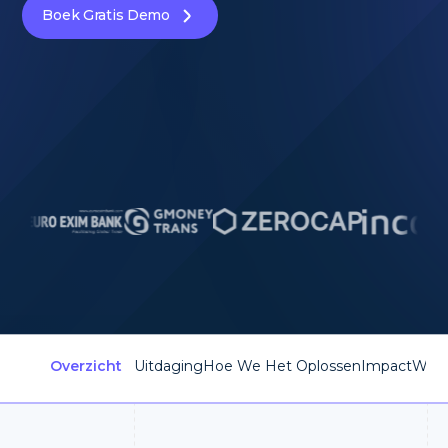
Boek Gratis Demo
Overzicht
Uitdaging
Hoe We Het Oplossen
Impact
Waa